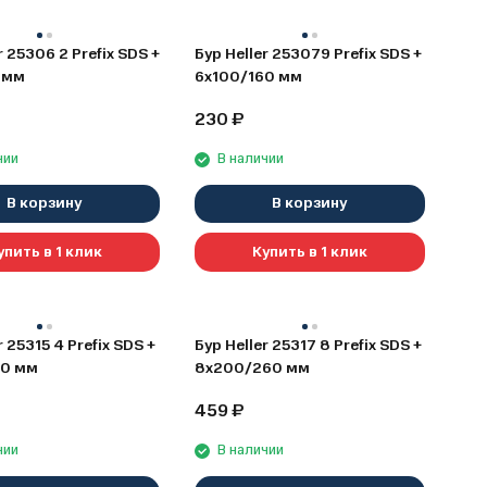
r 25306 2 Prefix SDS +
Бур Heller 253079 Prefix SDS +
 мм
6х100/160 мм
230
₽
чии
В наличии
В корзину
В корзину
упить в 1 клик
Купить в 1 клик
r 25315 4 Prefix SDS +
Бур Heller 25317 8 Prefix SDS +
60 мм
8х200/260 мм
459
₽
чии
В наличии