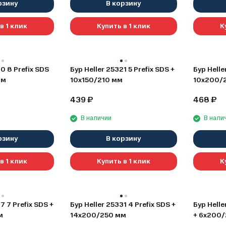
рзину
В корзину
в 1 клик
Купить в 1 клик
К
0 8 Prefix SDS
Бур Heller 25321 5 Prefix SDS +
Бур Helle
мм
10х150/210 мм
10х200/
439
₽
468
₽
В наличии
В нали
рзину
В корзину
в 1 клик
Купить в 1 клик
К
7 7 Prefix SDS +
Бур Heller 25331 4 Prefix SDS +
Бур Helle
м
14х200/250 мм
+ 6х200