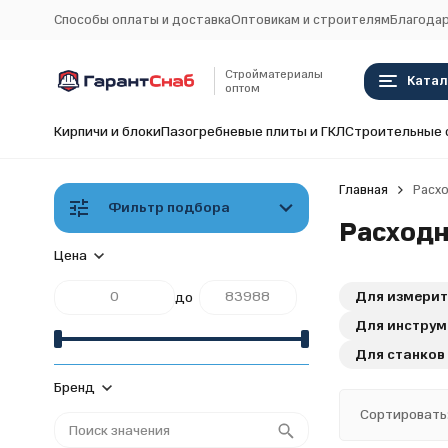
Способы оплаты и доставка
Оптовикам и строителям
Благодар
Стройматериалы
Катал
оптом
Кирпичи и блоки
Пазогребневые плиты и ГКЛ
Строительные 
Главная
Расхо
Фильтр подбора
Расходн
Цена
Для измерит
до
Для инструм
Для станков
Бренд
Сортировать