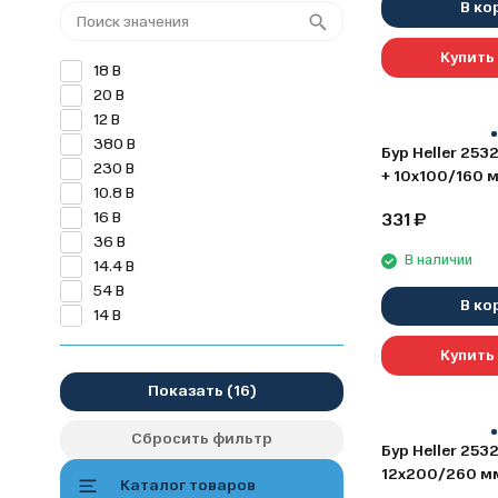
В ко
WERT
Купить 
18 В
20 В
12 В
380 В
Бур Heller 2532
230 В
+ 10х100/160 
10.8 В
16 В
331
₽
36 В
В наличии
14.4 В
54 В
В ко
14 В
Купить 
Показать
Сбросить фильтр
Бур Heller 2532
12х200/260 м
Каталог товаров