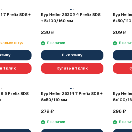
1 7 Prefix SDS +
Бур Heller 25302 4 Prefix SDS
Бур Helle
+ 5х100/160 мм
6х50/110
230
₽
209
₽
сколько штук
В наличии
В нали
рзину
В корзину
в 1 клик
Купить в 1 клик
К
8 6 Prefix SDS
Бур Heller 25314 7 Prefix SDS +
Бур Helle
м
8х50/110 мм
8х100/1
272
₽
296
₽
В наличии
В нали