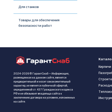
Для станков
Товары для обеспечения
безопасности работ
Катало
Кирпичи 
Пазогре
2024-2026 © ГарантСнаб — Информация,
размещенная на данном сайте, является
Строите
предварительной и носит ознакомительный
Расходн
характер, не является публичной офертой,
определяемой ст. 437 Гражданского кодекса
Теплоиз
РФ и не обязывает владельца сайта к
заключению договора на условиях, изложенных
Инструм
на сайте.