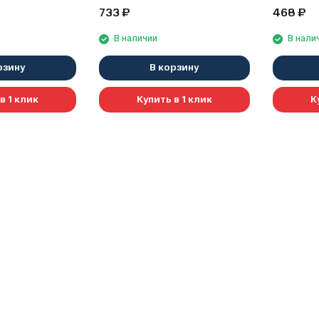
733
₽
468
₽
В наличии
В нали
рзину
В корзину
в 1 клик
Купить в 1 клик
К