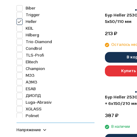
Biber
Trigger
Бур Heller 2530
Heller
5х50/110 мм
KEIL
213
₽
Hilberg
Trio-Diamond
Осталось не
Condtrol
TLS-Profi
В ко
Elitech
Champion
Купить 
МЭЗ
АЭМЗ
ESAB
ДИОЛД
Бур Heller 2530
Luga-Abrasiv
+ 6х150/210 м
XGLASS
387
₽
Polinet
TDStels
В наличии
DEWALT
Напряжение
AYGER