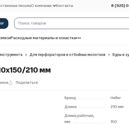
ственные письма
О компании
Контакты
8 (925) 0
ог
смеси
Расходные материалы и оснастка
инструмента
Для перфораторов и отбойных молотков
Буры и з
 10х150/210 мм
анное
Поделиться
Бренд
Heller
Длина
210 мм
Длина рабочая,
мм
150