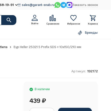
68-19-91
sales@garant-snab.ru
Заказать звонок
Войти
Сравнение
Избранное
Корзина
Бренды
убила
Бур Heller 25321 5 Prefix SDS + 10х150/210 мм
Артикул:
192172
В наличии
439
₽