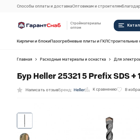
Способы оплаты и доставка
Оптовикам и строителям
Благодар
Стройматериалы
Катал
оптом
Кирпичи и блоки
Пазогребневые плиты и ГКЛ
Строительные 
Главная
Расходные материалы и оснастка
Для электро
Бур Heller 25321 5 Prefix SDS +
К сравнению
Написать отзыв
В избр
Бренд:
Heller