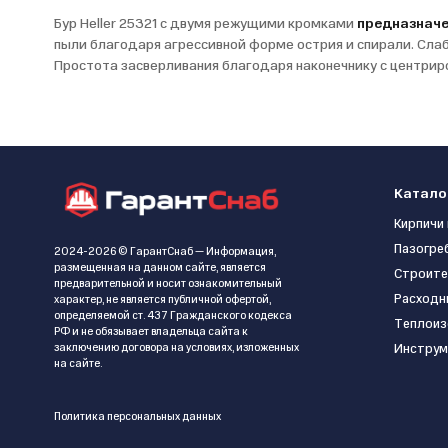
Бур Heller 25321 с двумя режущими кромками
предназначе
пыли благодаря агрессивной форме острия и спирали. Слаб
Простота засверливания благодаря наконечнику с центрир
Катало
Кирпичи 
Пазогре
2024-2026 © ГарантСнаб — Информация,
размещенная на данном сайте, является
Строите
предварительной и носит ознакомительный
Расходн
характер, не является публичной офертой,
определяемой ст. 437 Гражданского кодекса
Теплоиз
РФ и не обязывает владельца сайта к
заключению договора на условиях, изложенных
Инструм
на сайте.
Политика персональных данных