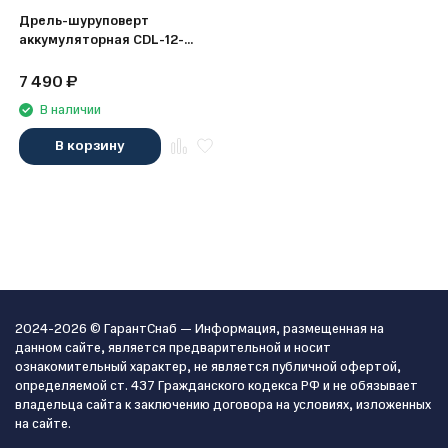
Дрель-шуруповерт
аккумуляторная CDL-12-
02BM, Li-Ion, 12 В, 2 акк.
Denzel
7 490
₽
В наличии
В корзину
2024-2026 © ГарантСнаб — Информация, размещенная на
данном сайте, является предварительной и носит
ознакомительный характер, не является публичной офертой,
определяемой ст. 437 Гражданского кодекса РФ и не обязывает
владельца сайта к заключению договора на условиях, изложенных
на сайте.