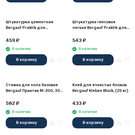
Штукатурка цементная
Штукатурка гипсовая
Bergauf Praktik для
легкая Bergauf Praktik для
внутренних работ, 30 кг
машин. нанесения, 30 кг
459
₽
543
₽
В наличии
В наличии
В корзину
В корзину
Стяжка для пола базовая
Клей для ячеистых блоков
Bergauf Практик М-200, 30
Bergauf Kleben Block, (25 кг)
кг
582
₽
433
₽
В наличии
В наличии
В корзину
В корзину