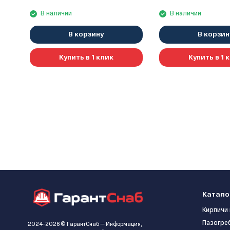
TSTAK (DCG406NT-XJ)
TSTAK (DCG405NT-
В наличии
В наличии
В корзину
В корзин
Купить в 1 клик
Купить в 1 
Катало
Кирпичи 
Пазогре
2024-2026 © ГарантСнаб — Информация,