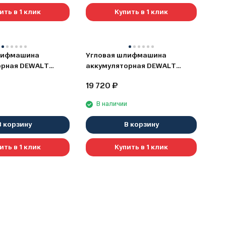
ить в 1 клик
Купить в 1 клик
лифмашина
Угловая шлифмашина
орная DEWALT
аккумуляторная DEWALT
4 В, 180 мм, 6500
DCG408N, 18 В, 125 мм, 9000
19 720
₽
 АКБ и ЗУ
об/мин, без АКБ и ЗУ
XJ)
(DCG408N-XJ)
и
В наличии
В корзину
В корзину
ить в 1 клик
Купить в 1 клик