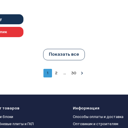
XJ)
у
клик
Показать все
1
2
...
30
г товаров
Информация
и блоки
Способы оплаты и доставка
бневые плиты и ГКЛ
Оптовикам и строителям