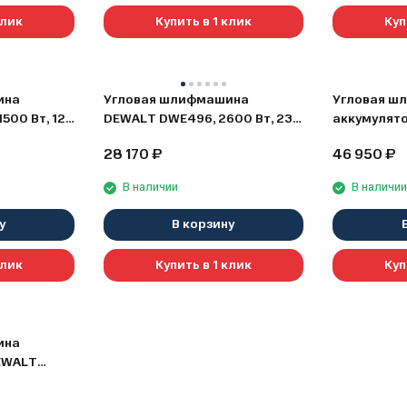
клик
Купить в 1 клик
Куп
ина
Угловая шлифмашина
Угловая ш
500 Вт, 125
DEWALT DWE496, 2600 Вт, 230
аккумулят
(DWE4277-
мм, 6500 об/мин (DWE496-QS)
DCG440N, 5
28 170
₽
46 950
₽
об/мин, без
(DCG440N-
В наличии
В наличи
у
В корзину
клик
Купить в 1 клик
Куп
ина
EWALT
5 мм, 9000
У, в кейсе