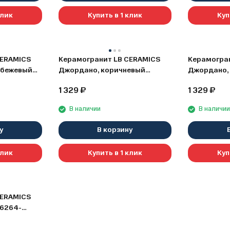
клик
Купить в 1 клик
Куп
CERAMICS
Керамогранит LB CERAMICS
Керамогра
-бежевый
Джордано, коричневый
Джордано,
(6264-0116), 20х60
(6264-0115
1 329
₽
1 329
₽
В наличии
В наличи
у
В корзину
клик
Купить в 1 клик
Куп
CERAMICS
(6264-