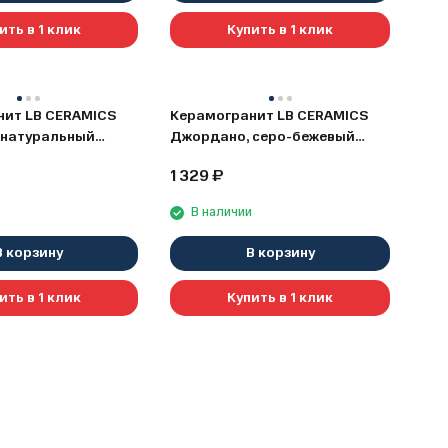
ить в 1 клик
Купить в 1 клик
нит LB CERAMICS
Керамогранит LB CERAMICS
 натуральный
Джордано, серо-бежевый
), 20х60
(6264-0113), 20x60 cм
1 329
₽
и
В наличии
В корзину
В корзину
ить в 1 клик
Купить в 1 клик