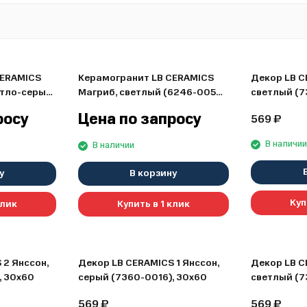
CERAMICS
Керамогранит LB CERAMICS
Декор LB C
етло-серый
Магриб, светлый (6246-0054),
светлый (7
5
45x45
росу
Цена по запросу
569
₽
В наличи
В наличии
у
В корзину
Куп
клик
Купить в 1 клик
 2 Янссон,
Декор LB CERAMICS 1 Янссон,
Декор LB C
, 30х60
серый (7360-0016), 30х60
светлый (7
569
₽
569
₽