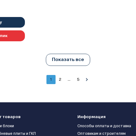
у
клик
Показать все
1
2
...
5
г товаров
Информация
и блоки
Способы оплаты и доставка
бневые плиты и ГКЛ
Оптовикам и строителям