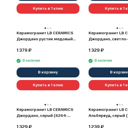
Купить в 1 клик
Купить в 1 
Керамогранит LB CERAMICS
Керамогранит LB 
Джордано рустик медовый
Джордано, светло
(6264-0119), 20х60
(6264-0117), 20x60
1 379
₽
1 329
₽
В наличии
В наличии
В корзину
В корзин
Купить в 1 клик
Купить в 1 
Керамогранит LB CERAMICS
Керамогранит LB 
Джордано, серый (6264-
Альбервуд, серый 
0105), 20х60
0064), 20х60
1 329
₽
1 239
₽