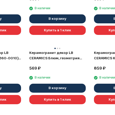
В наличии
В наличи
у
В корзину
клик
Купить в 1 клик
Куп
ор LB
Керамогранит декор LB
Керамогран
360-0010),
CERAMICS Блюм, геометрия
CERAMICS 
(7360-0008), 30x60
(7346-0004
569
₽
859
₽
В наличии
В наличи
у
В корзину
клик
Купить в 1 клик
Куп