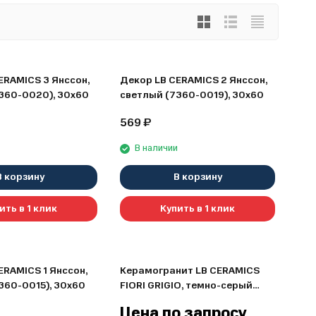
ERAMICS 3 Янссон,
Декор LB CERAMICS 2 Янссон,
360-0020), 30х60
светлый (7360-0019), 30х60
569
₽
и
В наличии
В корзину
В корзину
ить в 1 клик
Купить в 1 клик
ERAMICS 1 Янссон,
Керамогранит LB CERAMICS
360-0015), 30х60
FIORI GRIGIO, темно-серый
(6246-0067), 45х45
Цена по запросу