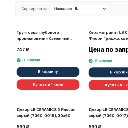
Сортировать:
Название
Грунтовка глубокого
Керамогранит LB 
проникновения Каменный
Фиори Гриджо, св
цветок "ХАЛЦЕДОН", 10 л
(6246-0066), 45х4
Цена по зап
747
₽
В наличии
В наличии
В корзину
В корзин
Купить в 1 клик
Купить в 1 
Декор LB CERAMICS 3 Янссон,
Декор LB CERAMICS
серый (7360-0018), 30х60
серый (7360-0017)
569
₽
569
₽