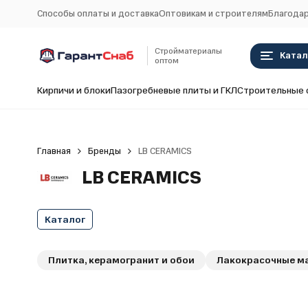
Способы оплаты и доставка
Оптовикам и строителям
Благодар
Стройматериалы
Катал
оптом
Кирпичи и блоки
Пазогребневые плиты и ГКЛ
Строительные 
Главная
Бренды
LB CERAMICS
LB CERAMICS
Каталог
Плитка, керамогранит и обои
Лакокрасочные м