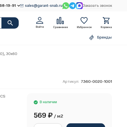
68-19-91
sales@garant-snab.ru
Заказать звонок
Войти
Сравнение
Избранное
Корзина
Бренды
0), 30х60
Артикул:
7360-0020-1001
ICS
В наличии
569
₽
/ м2