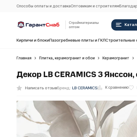
Способы оплаты и доставка
Оптовикам и строителям
Благодар
Стройматериалы
Катал
оптом
Кирпичи и блоки
Пазогребневые плиты и ГКЛ
Строительные 
Главная
Плитка, керамогранит и обои
Керамогранит
Декор LB CERAMICS 3 Янссон, 
К сравнению
Написать отзыв
Бренд:
LB CERAMICS