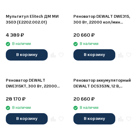
Мультитул Elitech ДМ МИ
Реноватор DEWALT DWE315,
350Э (E2202.002.01)
300 Вт, 22000 кол/мин
(DWE315-QS)
4 389
₽
20 660
₽
В наличии
В наличии
В корзину
В корзину
Реноватор DEWALT
Реноватор аккумуляторный
DWE315KT, 300 Вт, 22000
DEWALT DCS353N, 12 В,
кол/мин, в кейсе TSTAK
18000 кол/мин, без АКБ и ЗУ
(DWE315KT-QS)
(DCS353N-XJ)
28 170
₽
20 660
₽
В наличии
В наличии
В корзину
В корзину