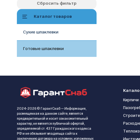
Сбросить фильтр
Каталог товаров
Сухие шпаклевки
Готовые шпаклевки
Катало
Кирпичи 
Пазогре
2024-2026 © ГарантСнаб — Информация,
размещенная на данном сайте, является
Строите
предварительной и носит ознакомительный
Расходн
характер, не является публичной офертой,
определяемой ст. 437 Гражданского кодекса
Теплоиз
РФ и не обязывает владельца сайта к
заключению договора на условиях, изложенных
Инструм