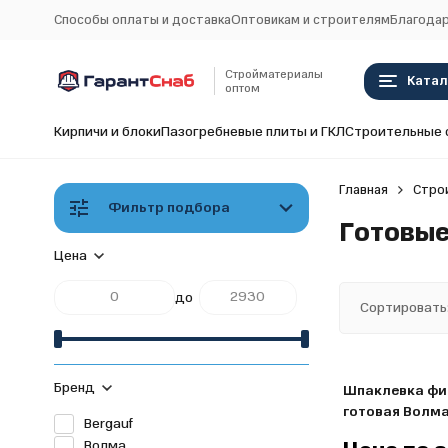
Способы оплаты и доставка
Оптовикам и строителям
Благодар
Стройматериалы
Катал
оптом
Кирпичи и блоки
Пазогребневые плиты и ГКЛ
Строительные 
Главная
Стро
Фильтр подбора
Готовые
Цена
до
Сортировать
Бренд
Шпаклевка фи
готовая Волма 
Bergauf
Волма