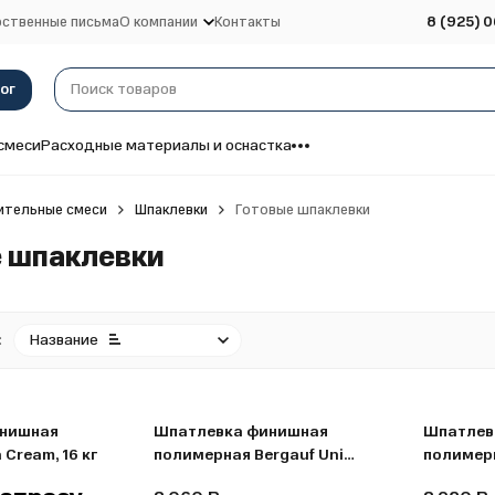
ственные письма
О компании
Контакты
8 (925) 0
ог
смеси
Расходные материалы и оснастка
ительные смеси
Шпаклевки
Готовые шпаклевки
 шпаклевки
:
Название
нишная
Шпатлевка финишная
Шпатлев
Сream, 16 кг
полимерная Bergauf Uni
полимерн
Pasta влагостойкая готовая
Pasta вл