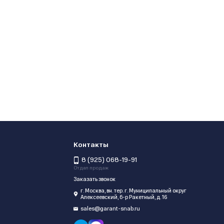
Контакты
8 (925) 068-19-91
Отдел продаж
Заказать звонок
г. Москва, вн. тер. г. Муниципальный округ
Алексеевский, б-р Ракетный, д. 16
sales@garant-snab.ru