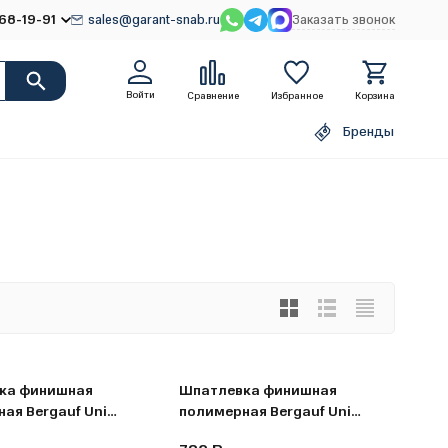
68-19-91
sales@garant-snab.ru
Заказать звонок
Войти
Сравнение
Избранное
Корзина
Бренды
ка финишная
Шпатлевка финишная
ая Bergauf Uni
полимерная Bergauf Uni
агостойкая готовая
Pasta влагостойкая готовая