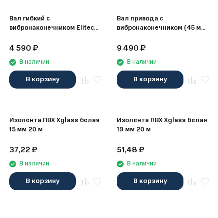
Вал гибкий с
Вал привода с
вибронаконечником Elitech
вибронаконечником (45 мм;
1220.000600 (25мм, 2м)
4 м) Elitech 1220.001000
4 590
₽
9 490
₽
В наличии
В наличии
В корзину
В корзину
Изолента ПВХ Xglass белая
Изолента ПВХ Xglass белая
15 мм 20 м
19 мм 20 м
37,22
₽
51,48
₽
В наличии
В наличии
В корзину
В корзину