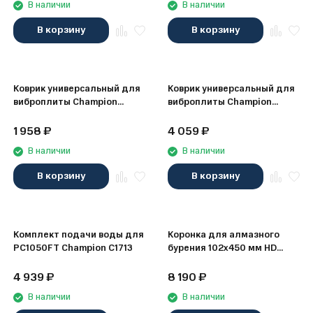
В наличии
В наличии
В корзину
В корзину
Коврик универсальный для
Коврик универсальный для
виброплиты Champion
виброплиты Champion
C1712, 450х350х5 мм
C1714, 600х500х6 мм
1 958
₽
4 059
₽
В наличии
В наличии
В корзину
В корзину
Комплект подачи воды для
Коронка для алмазного
PC1050FT Champion C1713
бурения 102х450 мм HD
Elitech 1110.011900
4 939
₽
8 190
₽
В наличии
В наличии