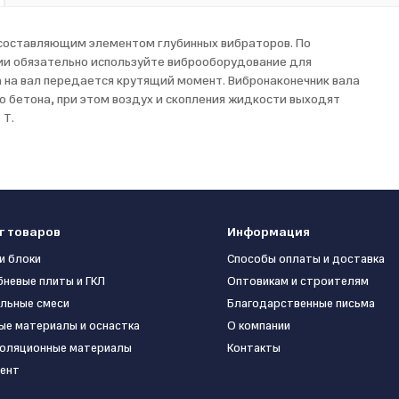
 составляющим элементом глубинных вибраторов. По
ии обязательно используйте виброоборудование для
а на вал передается крутящий момент. Вибронаконечник вала
о бетона, при этом воздух и скопления жидкости выходят
 T.
г товаров
Информация
и блоки
Способы оплаты и доставка
бневые плиты и ГКЛ
Оптовикам и строителям
льные смеси
Благодарственные письма
ые материалы и оснастка
О компании
оляционные материалы
Контакты
ент