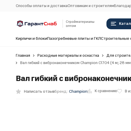
Способы оплаты и доставка
Оптовикам и строителям
Благодар
Стройматериалы
Катал
оптом
Кирпичи и блоки
Пазогребневые плиты и ГКЛ
Строительные 
Главная
Расходные материалы и оснастка
Для строите
Вал гибкий с вибронаконечником Champion C1704 (4 м; 28 мм;
Вал гибкий с вибронаконечнико
К сравнению
Написать отзыв
В 
Бренд:
Champion