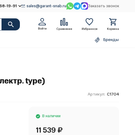
68-19-91
sales@garant-snab.ru
Заказать звонок
Войти
Сравнение
Избранное
Корзина
Бренды
лектр. type)
Артикул:
C1704
В наличии
11 539
₽