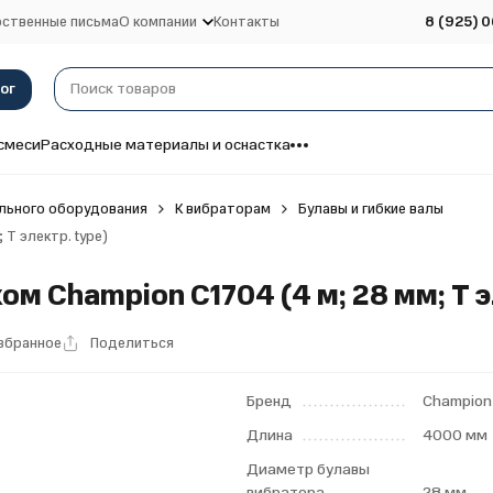
ственные письма
О компании
Контакты
8 (925) 0
ог
смеси
Расходные материалы и оснастка
льного оборудования
К вибраторам
Булавы и гибкие валы
 T электр. type)
м Champion C1704 (4 м; 28 мм; T э
избранное
Поделиться
Бренд
Champion
Длина
4000 мм
Диаметр булавы
вибратора
28 мм