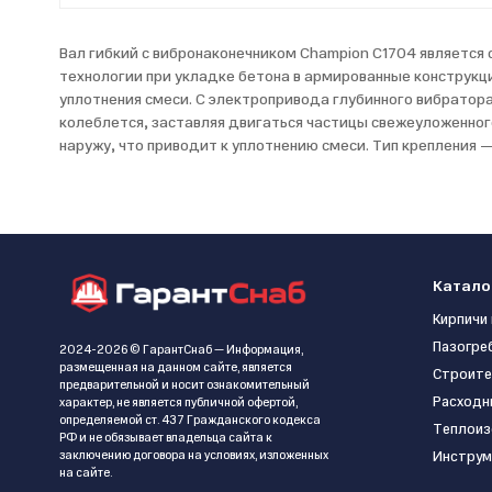
Вал гибкий с вибронаконечником Champion C1704 является
технологии при укладке бетона в армированные конструкц
уплотнения смеси. С электропривода глубинного вибратор
колеблется, заставляя двигаться частицы свежеуложенног
наружу, что приводит к уплотнению смеси. Тип крепления —
Катало
Кирпичи 
Пазогре
2024-2026 © ГарантСнаб — Информация,
размещенная на данном сайте, является
Строите
предварительной и носит ознакомительный
Расходн
характер, не является публичной офертой,
определяемой ст. 437 Гражданского кодекса
Теплоиз
РФ и не обязывает владельца сайта к
заключению договора на условиях, изложенных
Инструм
на сайте.