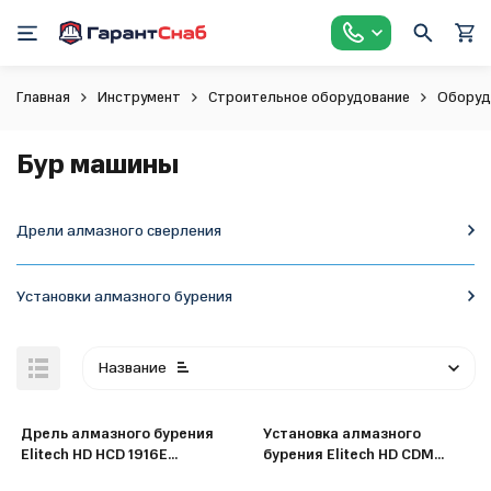
Главная
Инструмент
Строительное оборудование
Оборуд
Бур машины
Дрели алмазного сверления
Установки алмазного бурения
Название
Дрель алмазного бурения
Установка алмазного
Elitech HD HCD 1916E
бурения Elitech HD CDM
(E2201.063.01)
4620E (E2010.001.00)