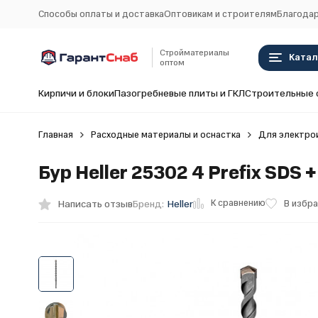
Способы оплаты и доставка
Оптовикам и строителям
Благодар
Стройматериалы
Катал
оптом
Кирпичи и блоки
Пазогребневые плиты и ГКЛ
Строительные 
Главная
Расходные материалы и оснастка
Для электро
Бур Heller 25302 4 Prefix SDS 
К сравнению
Написать отзыв
В избр
Бренд:
Heller