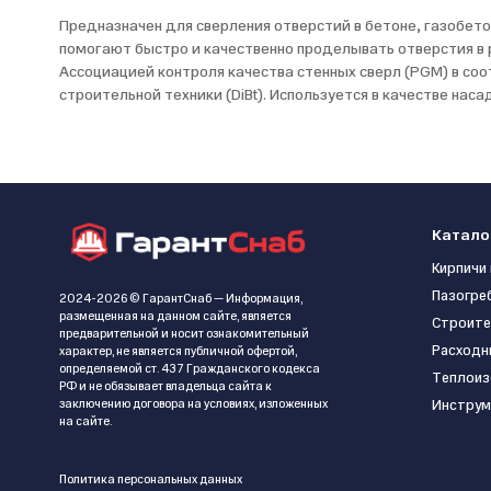
Предназначен для сверления отверстий в бетоне, газобето
помогают быстро и качественно проделывать отверстия в 
Ассоциацией контроля качества стенных сверл (PGM) в со
строительной техники (DiBt). Используется в качестве на
Катало
Кирпичи 
Пазогре
2024-2026 © ГарантСнаб — Информация,
размещенная на данном сайте, является
Строите
предварительной и носит ознакомительный
Расходн
характер, не является публичной офертой,
определяемой ст. 437 Гражданского кодекса
Теплоиз
РФ и не обязывает владельца сайта к
заключению договора на условиях, изложенных
Инструм
на сайте.
Политика персональных данных