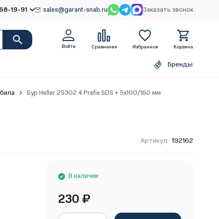
68-19-91
sales@garant-snab.ru
Заказать звонок
Войти
Сравнение
Избранное
Корзина
Бренды
убила
Бур Heller 25302 4 Prefix SDS + 5х100/160 мм
Артикул:
192162
В наличии
230
₽