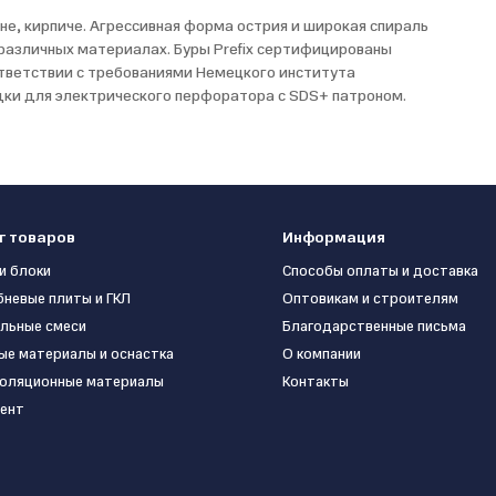
не, кирпиче. Агрессивная форма острия и широкая спираль
различных материалах. Буры Prefix сертифицированы
ответствии с требованиями Немецкого института
садки для электрического перфоратора с SDS+ патроном.
г товаров
Информация
и блоки
Способы оплаты и доставка
бневые плиты и ГКЛ
Оптовикам и строителям
льные смеси
Благодарственные письма
ые материалы и оснастка
О компании
оляционные материалы
Контакты
ент