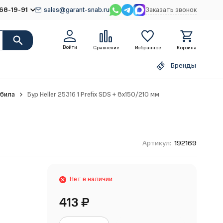
68-19-91
sales@garant-snab.ru
Заказать звонок
Войти
Сравнение
Избранное
Корзина
Бренды
убила
Бур Heller 25316 1 Prefix SDS + 8х150/210 мм
Артикул:
192169
Нет в наличии
413
₽