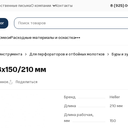
ственные письма
О компании
Контакты
8 (925) 0
ог
смеси
Расходные материалы и оснастка
инструмента
Для перфораторов и отбойных молотков
Буры и з
 8х150/210 мм
анное
Поделиться
Бренд
Heller
Длина
210 мм
Длина рабочая,
мм
150