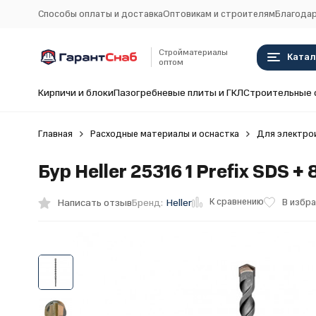
Способы оплаты и доставка
Оптовикам и строителям
Благодар
Стройматериалы
Катал
оптом
Кирпичи и блоки
Пазогребневые плиты и ГКЛ
Строительные 
Главная
Расходные материалы и оснастка
Для электро
Бур Heller 25316 1 Prefix SDS +
К сравнению
Написать отзыв
В избр
Бренд:
Heller