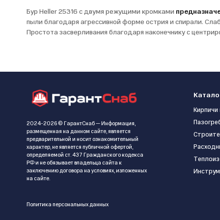
Бур Heller 25316 с двумя режущими кромками
предназначе
пыли благодаря агрессивной форме острия и спирали. Слаб
Простота засверливания благодаря наконечнику с центрир
Катало
Кирпичи 
Пазогре
2024-2026 © ГарантСнаб — Информация,
размещенная на данном сайте, является
Строите
предварительной и носит ознакомительный
Расходн
характер, не является публичной офертой,
определяемой ст. 437 Гражданского кодекса
Теплоиз
РФ и не обязывает владельца сайта к
заключению договора на условиях, изложенных
Инструм
на сайте.
Политика персональных данных