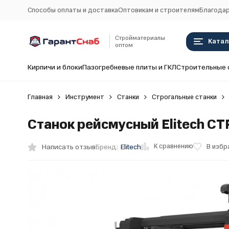
Способы оплаты и доставка
Оптовикам и строителям
Благодар
Стройматериалы
Катал
оптом
Кирпичи и блоки
Пазогребневые плиты и ГКЛ
Строительные 
Главная
Инструмент
Станки
Строгальные станки
Станок рейсмусный Elitech СТ
К сравнению
Написать отзыв
В избр
Бренд:
Elitech