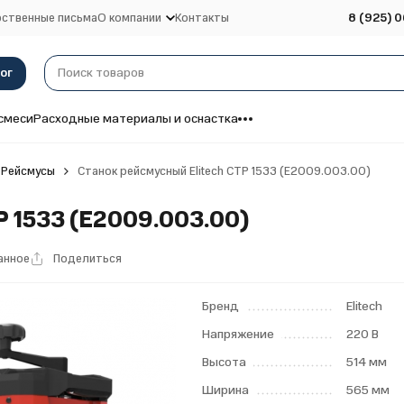
ственные письма
О компании
Контакты
8 (925) 0
ог
смеси
Расходные материалы и оснастка
Рейсмусы
Станок рейсмусный Elitech СТР 1533 (E2009.003.00)
Р 1533 (E2009.003.00)
анное
Поделиться
Бренд
Elitech
Напряжение
220 В
Высота
514 мм
Ширина
565 мм