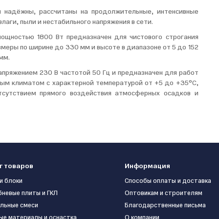
и надёжны, рассчитаны на продолжительные, интенсивные
аги, пыли и нестабильного напряжения в сети.
ощностью 1800 Вт предназначен для чистового строгания
меры по ширине до 330 мм и высоте в диапазоне от 5 до 152
мм.
апряжением 230 В частотой 50 Гц и предназначен для работ
нным климатом с характерной температурой от +5 до +35°С,
тсутствием прямого воздействия атмосферных осадков и
г товаров
Информация
и блоки
Способы оплаты и доставка
бневые плиты и ГКЛ
Оптовикам и строителям
льные смеси
Благодарственные письма
ые материалы и оснастка
О компании