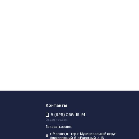
Контакты
8 (925) 068-19-91
Отдел продаж
Заказать звонок
г. Москва, вн. тер. г. Муниципальный округ
Алексеевский, б-р Ракетный, д. 16