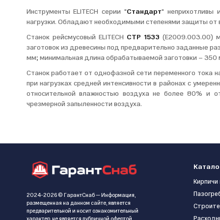
Инструменты ELITECH серии "
Стандарт
" неприхотливы 
нагрузки. Обладают необходимыми степенями защиты от вл
Станок рейсмусовый ELITECH
СТР 1533
(E2009.003.00) м
заготовок из древесины под предварительно заданные раз
мм; минимальная длина обрабатываемой заготовки – 350 
Станок работает от однофазной сети переменного тока н
при нагрузках средней интенсивности в районах с умере
относительной влажностью воздуха не более 80% и о
чрезмерной запыленности воздуха.
Катало
Кирпичи 
Пазогре
2024-2026 © ГарантСнаб — Информация,
размещенная на данном сайте, является
Строите
предварительной и носит ознакомительный
Расходн
характер, не является публичной офертой,