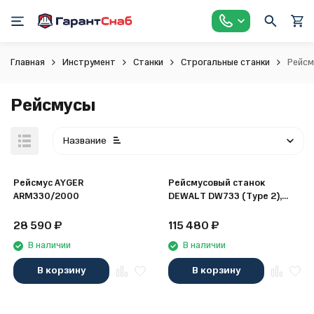
Главная
Инструмент
Станки
Строгальные станки
Рейсм
Рейсмусы
Название
Рейсмус AYGER
Рейсмусовый станок
ARM330/2000
DEWALT DW733 (Type 2),
1800 Вт (DW733-QS)
28 590
₽
115 480
₽
В наличии
В наличии
В корзину
В корзину