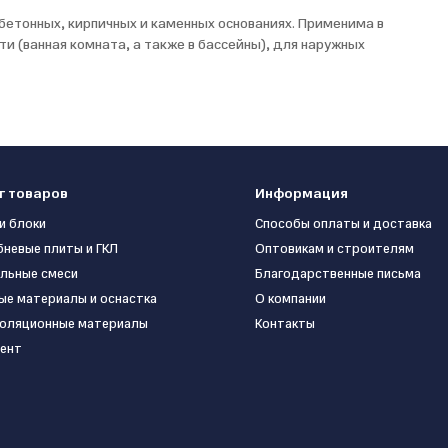
бетонных, кирпичных и каменных основаниях. Применима в
 (ванная комната, а также в бассейны), для наружных
г товаров
Информация
и блоки
Способы оплаты и доставка
бневые плиты и ГКЛ
Оптовикам и строителям
льные смеси
Благодарственные письма
ые материалы и оснастка
О компании
оляционные материалы
Контакты
ент