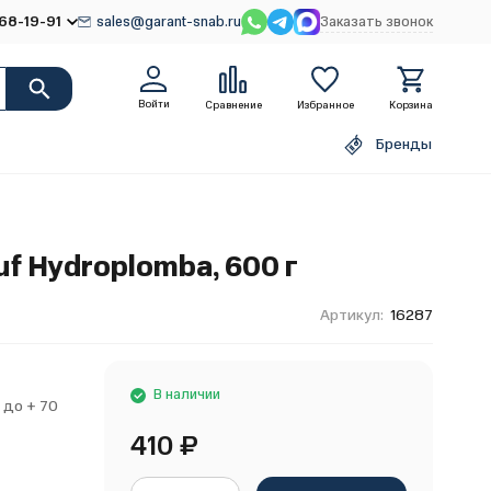
68-19-91
sales@garant-snab.ru
Заказать звонок
Войти
Сравнение
Избранное
Корзина
Бренды
f Hydroplomba, 600 г
Артикул:
16287
В наличии
С до + 70
410
₽