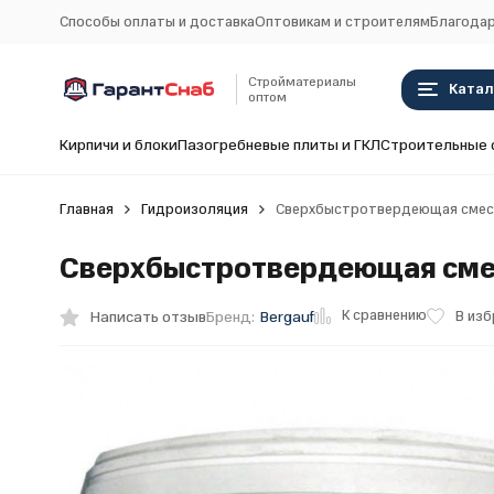
Способы оплаты и доставка
Оптовикам и строителям
Благодар
Стройматериалы
Катал
оптом
Кирпичи и блоки
Пазогребневые плиты и ГКЛ
Строительные 
Главная
Гидроизоляция
Сверхбыстротвердеющая смесь 
Сверхбыстротвердеющая смесь
К сравнению
Написать отзыв
В из
Бренд:
Bergauf