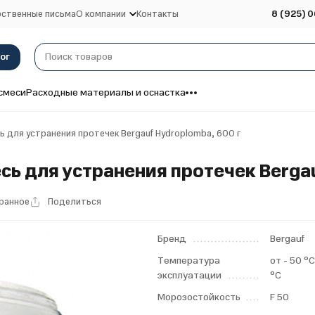
ственные письма
О компании
Контакты
8 (925) 0
ог
смеси
Расходные материалы и оснастка
для устранения протечек Bergauf Hydroplomba, 600 г
 для устранения протечек Bergau
бранное
Поделиться
Бренд
Bergauf
Температура
от - 50 °
эксплуатации
°С
Морозостойкость
F 50