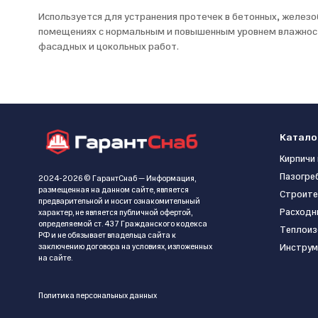
Используется для устранения протечек в бетонных, железо
помещениях с нормальным и повышенным уровнем влажности
фасадных и цокольных работ.
Катало
Кирпичи 
Пазогре
2024-2026 © ГарантСнаб — Информация,
размещенная на данном сайте, является
Строите
предварительной и носит ознакомительный
Расходн
характер, не является публичной офертой,
определяемой ст. 437 Гражданского кодекса
Теплоиз
РФ и не обязывает владельца сайта к
заключению договора на условиях, изложенных
Инструм
на сайте.
Политика персональных данных