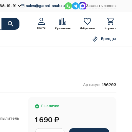
68-19-91
sales@garant-snab.ru
Заказать звонок
Войти
Сравнение
Избранное
Корзина
Бренды
Артикул:
186293
В наличии
1 690
₽
спылитель