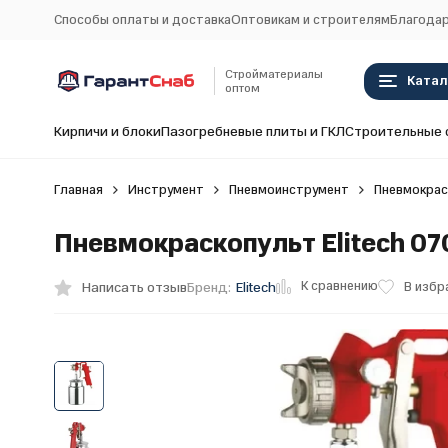
Способы оплаты и доставка
Оптовикам и строителям
Благодар
Стройматериалы
Катал
оптом
Кирпичи и блоки
Пазогребневые плиты и ГКЛ
Строительные 
Главная
Инструмент
Пневмоинструмент
Пневмокрас
Пневмокраскопульт Elitech 0
К сравнению
Написать отзыв
В избр
Бренд:
Elitech