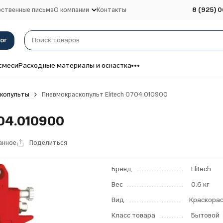
ственные письма
О компании
Контакты
8 (925) 0
ог
смеси
Расходные материалы и оснастка
копульты
Пневмокраскопульт Elitech 0704.010900
704.010900
анное
Поделиться
Бренд
Elitech
Вес
0.6 кг
Вид
Краскора
Класс товара
Бытовой