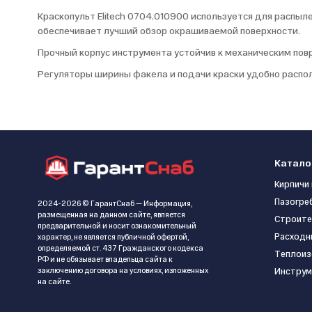
Краскопульт Elitech 0704.010900 используется для распы
обеспечивает лучший обзор окрашиваемой поверхности.
Прочный корпус инструмента устойчив к механическим по
Регуляторы ширины факела и подачи краски удобно распо
Катало
Кирпичи 
Пазогре
2024-2026 © ГарантСнаб — Информация,
размещенная на данном сайте, является
Строите
предварительной и носит ознакомительный
Расходн
характер, не является публичной офертой,
определяемой ст. 437 Гражданского кодекса
Теплоиз
РФ и не обязывает владельца сайта к
заключению договора на условиях, изложенных
Инструм
на сайте.