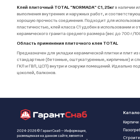
Клей плиточный TOTAL "NORMADA" С1, 25кг
в наличии ил
выполнения внутренних и наружных работ, и соответств
хорошую прочность соединения. Подходит для использован
пластичностью, клей класса C1 удобен в использовании и о
керамического гранита среднего размера (вес до 700 г/100
Область применения плиточного клея TOTAL
Предназначен для укладки керамической плитки и плит из 
стандартные (бетонные, оштукатуренные, кирпичные) и с
ГКЛ и ГВЛ, ЦСП) внутри и снаружи помещений. Идеально по
цоколей, балконов.
Катало
Кирпичи 
Пазогре
2024-2026 © ГарантСнаб — Информация,
размещенная на данном сайте, является
Строите