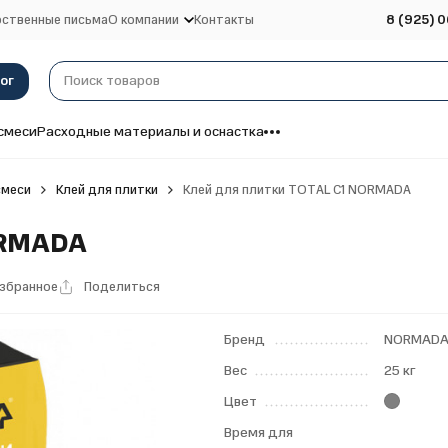
ственные письма
О компании
Контакты
8 (925) 0
ог
смеси
Расходные материалы и оснастка
смеси
Клей для плитки
Клей для плитки TOTAL С1 NORMADA
ORMADA
избранное
Поделиться
Бренд
NORMAD
Вес
25 кг
Цвет
Время для