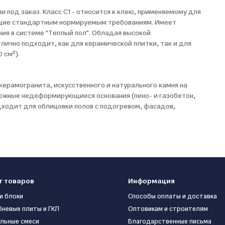
и под заказ. Класс С1 - относится к клею, применяемому для
ующие стандартным нормируемым требованиям. Имеет
ия в системе "Теплый пол". Обладая высокой
тлично подходит, как для керамической плитки, так и для
 см²).
керамогранита, искусственного и натурального камня на
ложные недеформирующиеся основания (пено- и газобетон,
дходит для облицовки полов с подогревом, фасадов,
г товаров
Информация
и блоки
Способы оплаты и доставка
бневые плиты и ГКЛ
Оптовикам и строителям
льные смеси
Благодарственные письма