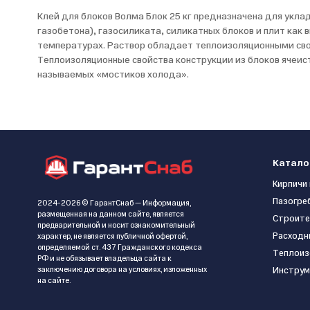
Клей для блоков Волма Блок 25 кг предназначена для уклад
газобетона), газосиликата, силикатных блоков и плит как 
температурах. Раствор обладает теплоизоляционными сво
Теплоизоляционные свойства конструкции из блоков ячеист
называемых «мостиков холода».
Катало
Кирпичи 
Пазогре
2024-2026 © ГарантСнаб — Информация,
размещенная на данном сайте, является
Строите
предварительной и носит ознакомительный
Расходн
характер, не является публичной офертой,
определяемой ст. 437 Гражданского кодекса
Теплоиз
РФ и не обязывает владельца сайта к
заключению договора на условиях, изложенных
Инструм
на сайте.