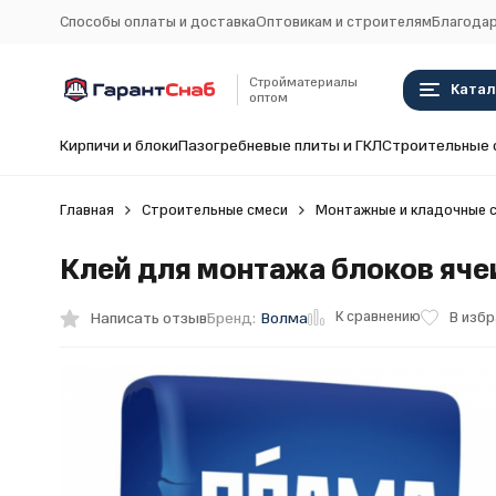
Способы оплаты и доставка
Оптовикам и строителям
Благодар
Стройматериалы
Катал
оптом
Кирпичи и блоки
Пазогребневые плиты и ГКЛ
Строительные 
Главная
Строительные смеси
Монтажные и кладочные 
Клей для монтажа блоков ячеи
К сравнению
Написать отзыв
В изб
Бренд:
Волма