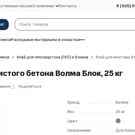
ственные письма
О компании
Контакты
8 (925) 0
ог
смеси
Расходные материалы и оснастка
смеси
Клей для гипсокартона (ГКЛ) и блоков
Клей для монтажа бл
стого бетона Волма Блок, 25 кг
ранное
Поделиться
Бренд
Волма
Вес
25 кг
Цвет
Назначение
Для блок