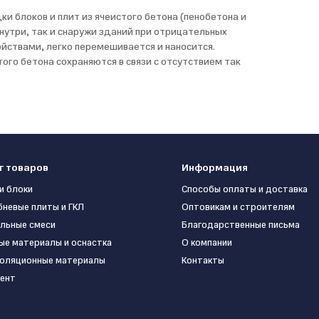
ки блоков и плит из ячеистого бетона (пенобетона и
внутри, так и снаружи зданий при отрицательных
йствами, легко перемешивается и наносится.
ого бетона сохраняются в связи с отсутствием так
г товаров
Информация
и блоки
Способы оплаты и доставка
бневые плиты и ГКЛ
Оптовикам и строителям
льные смеси
Благодарственные письма
ые материалы и оснастка
О компании
оляционные материалы
Контакты
ент