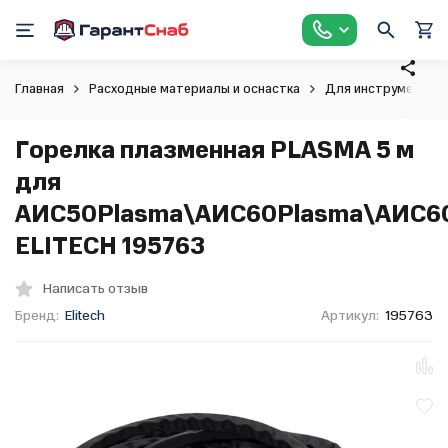
Главная
Расходные материалы и оснастка
Для инструмента
Горелка плазменная PLASMA 5 м
для
АИС50Plasma\АИС60Plasma\АИС60
ELITECH 195763
Написать отзыв
Бренд:
Elitech
Артикул:
195763