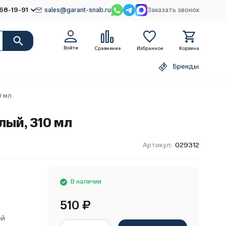
68-19-91
sales@garant-snab.ru
Заказать звонок
Войти
Сравнение
Избранное
Корзина
Бренды
0 мл
лый, 310 мл
Артикул:
029312
В наличии
510
₽
ой