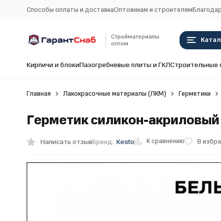
Способы оплаты и доставка
Оптовикам и строителям
Благодар
Стройматериалы
Катал
оптом
Кирпичи и блоки
Пазогребневые плиты и ГКЛ
Строительные 
Главная
Лакокрасочные материалы (ЛКМ)
Герметики
Герметик силикон-акриловый у
К сравнению
Написать отзыв
В избр
Бренд:
Kesto