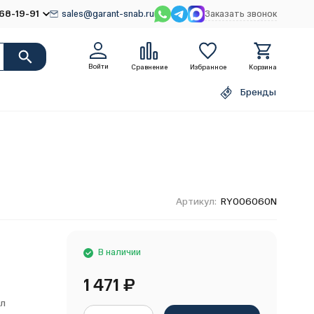
68-19-91
sales@garant-snab.ru
Заказать звонок
Войти
Сравнение
Избранное
Корзина
Бренды
Артикул:
RY006060N
В наличии
1 471
₽
ол