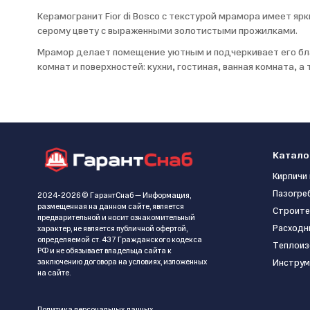
Керамогранит Fior di Bosco с текстурой мрамора имеет я
серому цвету с выраженными золотистыми прожилками.
Мрамор делает помещение уютным и подчеркивает его благ
комнат и поверхностей: кухни, гостиная, ванная комната, 
Катало
Кирпичи 
Пазогре
2024-2026 © ГарантСнаб — Информация,
размещенная на данном сайте, является
Строите
предварительной и носит ознакомительный
Расходн
характер, не является публичной офертой,
определяемой ст. 437 Гражданского кодекса
Теплоиз
РФ и не обязывает владельца сайта к
заключению договора на условиях, изложенных
Инструм
на сайте.
Политика персональных данных