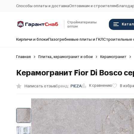
Способы оплаты и доставка
Оптовикам и строителям
Благодар
Стройматериалы
Катал
оптом
Кирпичи и блоки
Пазогребневые плиты и ГКЛ
Строительные 
Главная
Плитка, керамогранит и обои
Керамогранит
Керамогранит Fior Di Bosco с
К сравнению
Написать отзыв
В избр
Бренд:
PIEZA