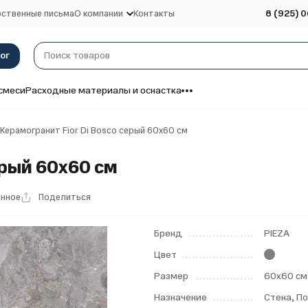
ственные письма
О компании
Контакты
8 (925) 0
ог
смеси
Расходные материалы и оснастка
Керамогранит Fior Di Bosco серый 60x60 см
ерый 60x60 см
анное
Поделиться
Бренд
PIEZA
Цвет
Размер
60х60 см
Назначение
Стена, П