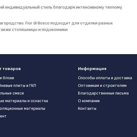
ркий индивидуальный стиль благодаря интенсивному теплому
ородство. Fior di Bosco подходит для отделки разных
а также столешницы и подоконники
г товаров
Информация
и блоки
Способы оплаты и доставка
бневые плиты и ГКЛ
Оптовикам и строителям
льные смеси
Благодарственные письма
ые материалы и оснастка
О компании
оляционные материалы
Контакты
ент