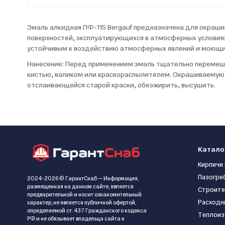
Эмаль алкидная ПФ-115 Bergauf предназначена для окраш
поверхностей, эксплуатирующихся в атмосферных условиях
устойчивым к воздействию атмосферных явлений и моющ
Нанесение: Перед применением эмаль тщательно перемеша
кистью, валиком или краскораспылителем. Окрашиваемую п
отслаивающейся старой краски, обезжирить, высушить.
Катало
Кирпичи 
Пазогре
2024-2026 © ГарантСнаб — Информация,
размещенная на данном сайте, является
Строите
предварительной и носит ознакомительный
Расходн
характер, не является публичной офертой,
определяемой ст. 437 Гражданского кодекса
Теплоиз
РФ и не обязывает владельца сайта к