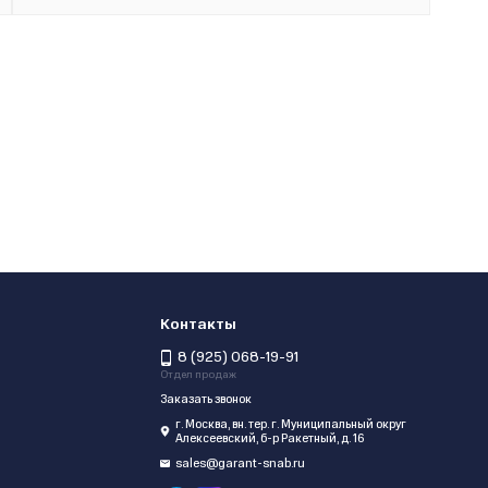
Контакты
8 (925) 068-19-91
Отдел продаж
Заказать звонок
г. Москва, вн. тер. г. Муниципальный округ
Алексеевский, б-р Ракетный, д. 16
sales@garant-snab.ru