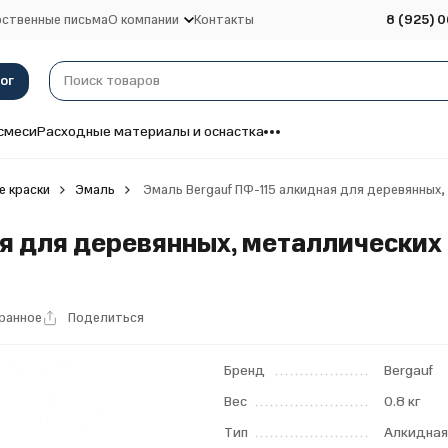
ственные письма
О компании
Контакты
8 (925) 0
ог
смеси
Расходные материалы и оснастка
 краски
Эмаль
Эмаль Bergauf ПФ-115 алкидная для деревянных, 
я для деревянных, металлических 
бранное
Поделиться
Бренд
Bergauf
Вес
0.8 кг
Тип
Алкидна