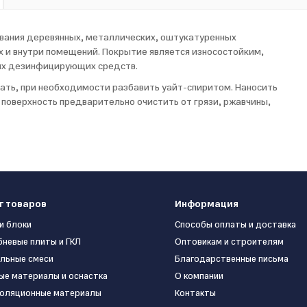
ивания деревянных, металлических, оштукатуренных
 и внутри помещений. Покрытие является износостойким,
их дезинфицирующих средств.
ть, при необходимости разбавить уайт-спиритом. Наносить
оверхность предварительно очистить от грязи, ржавчины,
г товаров
Информация
и блоки
Способы оплаты и доставка
бневые плиты и ГКЛ
Оптовикам и строителям
льные смеси
Благодарственные письма
ые материалы и оснастка
О компании
оляционные материалы
Контакты