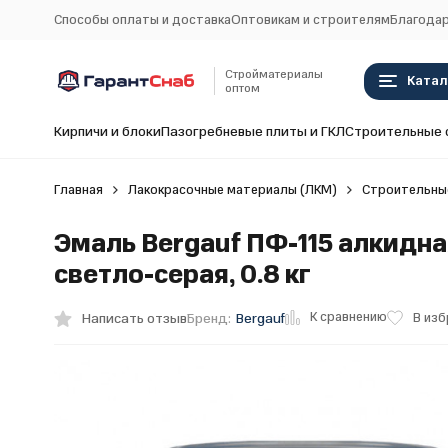
Способы оплаты и доставка
Оптовикам и строителям
Благодар
Стройматериалы
Катал
оптом
Кирпичи и блоки
Пазогребневые плиты и ГКЛ
Строительные 
Главная
Лакокрасочные материалы (ЛКМ)
Строительные
Эмаль Bergauf ПФ-115 алкидна
светло-серая, 0.8 кг
К сравнению
Написать отзыв
В из
Бренд:
Bergauf