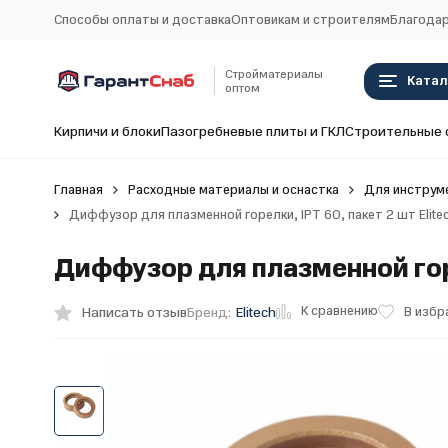
Способы оплаты и доставка
Оптовикам и строителям
Благодар
Стройматериалы
Катал
оптом
Кирпичи и блоки
Пазогребневые плиты и ГКЛ
Строительные 
Главная
Расходные материалы и оснастка
Для инструм
Диффузор для плазменной горелки, IPT 60, пакет 2 шт Elit
Диффузор для плазменной горе
К сравнению
Написать отзыв
В избр
Бренд:
Elitech