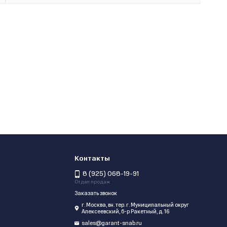
Контакты
8 (925) 068-19-91
Отдел продаж
Заказать звонок
г. Москва, вн. тер. г. Муниципальный округ
Алексеевский, б-р Ракетный, д. 16
sales@garant-snab.ru