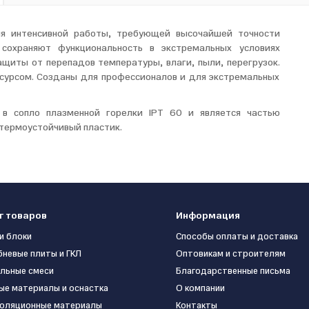
ля интенсивной работы, требующей высочайшей точности
сохраняют функциональность в экстремальных условиях
иты от перепадов температуры, влаги, пыли, перегрузок.
сурсом. Созданы для профессионалов и для экстремальных
в сопло плазменной горелки IPT 60 и является частью
термоустойчивый пластик.
г товаров
Информация
и блоки
Способы оплаты и доставка
бневые плиты и ГКЛ
Оптовикам и строителям
льные смеси
Благодарственные письма
ые материалы и оснастка
О компании
оляционные материалы
Контакты