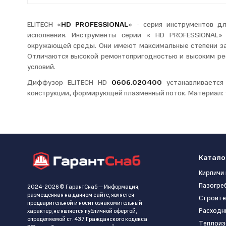
ELITECH «
HD PROFESSIONAL
» - серия инструментов д
исполнения. Инструменты серии « HD PROFESSIONAL» 
окружающей среды. Они имеют максимальные степени защ
Отличаются высокой ремонтопригодностью и высоким ре
условий.
Диффузор ELITECH HD
0606.020400
устанавливается 
конструкции, формирующей плазменный поток. Материал: 
Катало
Кирпичи 
Пазогре
2024-2026 © ГарантСнаб — Информация,
размещенная на данном сайте, является
Строите
предварительной и носит ознакомительный
Расходн
характер, не является публичной офертой,
определяемой ст. 437 Гражданского кодекса
Теплоиз