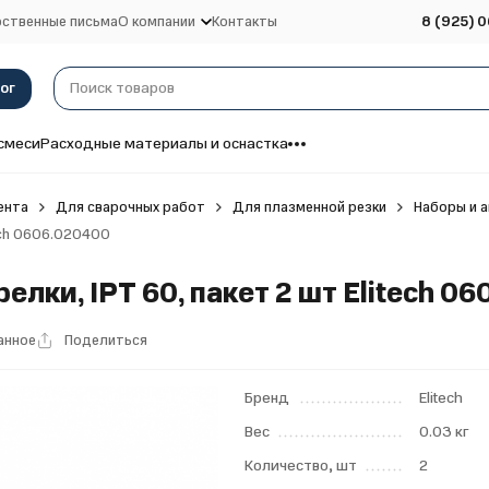
ственные письма
О компании
Контакты
8 (925) 0
ог
смеси
Расходные материалы и оснастка
ента
Для сварочных работ
Для плазменной резки
Наборы и а
ech 0606.020400
лки, IPT 60, пакет 2 шт Elitech 0
анное
Поделиться
Бренд
Elitech
Вес
0.03 кг
Количество, шт
2