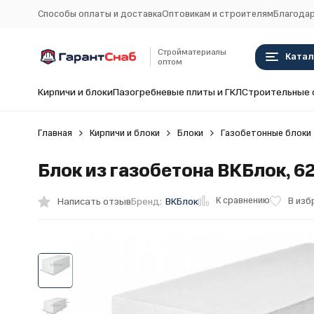
Способы оплаты и доставка
Оптовикам и строителям
Благодар
Стройматериалы
Катал
оптом
Кирпичи и блоки
Пазогребневые плиты и ГКЛ
Строительные 
Главная
Кирпичи и блоки
Блоки
Газобетонные блоки
Блок из газобетона ВКБлок, 6
К сравнению
Написать отзыв
В изб
Бренд:
ВКБлок