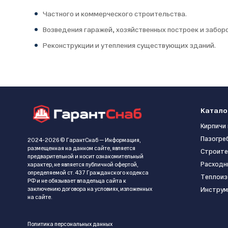
Частного и коммерческого строительства.
Возведения гаражей, хозяйственных построек и заборо
Реконструкции и утепления существующих зданий.
Катало
Кирпичи 
Пазогре
2024-2026 © ГарантСнаб — Информация,
размещенная на данном сайте, является
Строите
предварительной и носит ознакомительный
Расходн
характер, не является публичной офертой,
определяемой ст. 437 Гражданского кодекса
Теплоиз
РФ и не обязывает владельца сайта к
заключению договора на условиях, изложенных
Инструм
на сайте.
Политика персональных данных