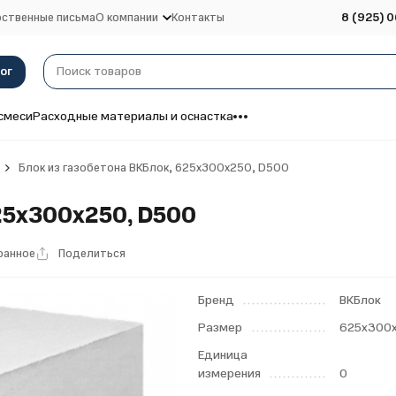
ственные письма
О компании
Контакты
8 (925) 0
ог
смеси
Расходные материалы и оснастка
Блок из газобетона ВКБлок, 625x300x250, D500
25x300x250, D500
ранное
Поделиться
Бренд
ВКБлок
Размер
625x300
Единица
измерения
0