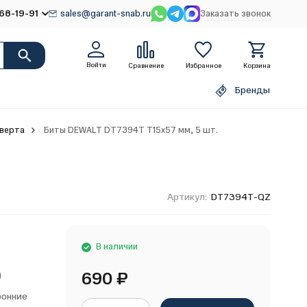
68-19-91
sales@garant-snab.ru
Заказать звонок
Войти
Сравнение
Избранное
Корзина
Бренды
верта
Биты DEWALT DT7394T T15х57 мм, 5 шт.
Артикул:
DT7394T-QZ
В наличии
690
₽
)
ронние