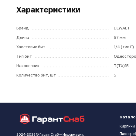
Характеристики
Бренд
DEWALT
Длина
57 мм
Хвостовик бит
1/4 (тип Е)
Тип бит
Односторо
Наконечник
Т(ТХ)15
Количество бит, шт
5
Катало
Кирпичи 
Пазогре
2024-2026 © ГарантСнаб — Информация,