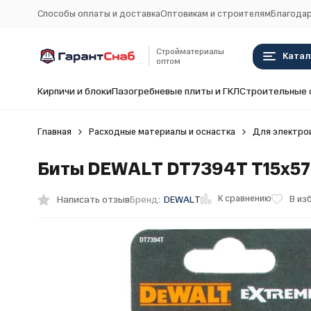
Способы оплаты и доставка
Оптовикам и строителям
Благодар
Стройматериалы
Катал
оптом
Кирпичи и блоки
Пазогребневые плиты и ГКЛ
Строительные 
Главная
Расходные материалы и оснастка
Для электро
Биты DEWALT DT7394T T15х57 
К сравнению
Написать отзыв
В из
Бренд:
DEWALT