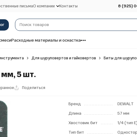
ственные письма
О компании
Контакты
8 (925) 0
ог
смеси
Расходные материалы и оснастка
инструмента
Для шуруповертов и гайковертов
Биты для шурупо
мм, 5 шт.
бранное
Поделиться
Бренд
DEWALT
Длина
57 мм
Хвостовик бит
1/4 (тип Е
Тип бит
Односто