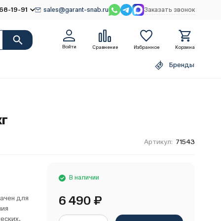
68-19-91
sales@garant-snab.ru
Заказать звонок
Войти
Сравнение
Избранное
Корзина
Бренды
кг
Артикул:
71543
В наличии
6 490
₽
ачен для
ния
еских,