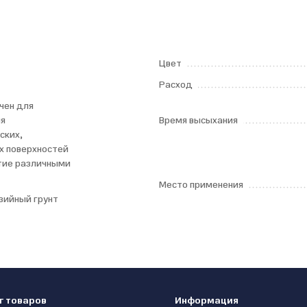
Цвет
Расход
чен для
ия
Время высыхания
ских,
х поверхностей
тие различными
Место применения
зийный грунт
г товаров
Информация