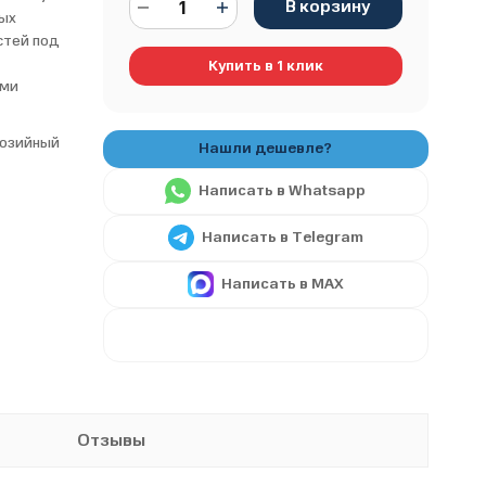
В корзину
ых
стей под
е
Купить в 1 клик
ыми
озийный
Написать в Whatsapp
Написать в Telegram
Написать в MAX
Отзывы