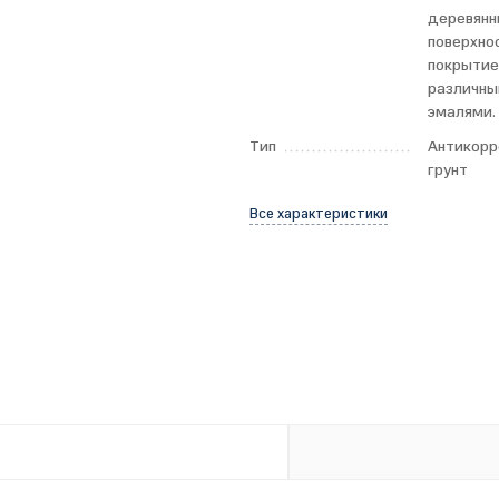
деревянн
поверхно
покрыти
различн
эмалями.
Тип
Антикорр
грунт
Все характеристики