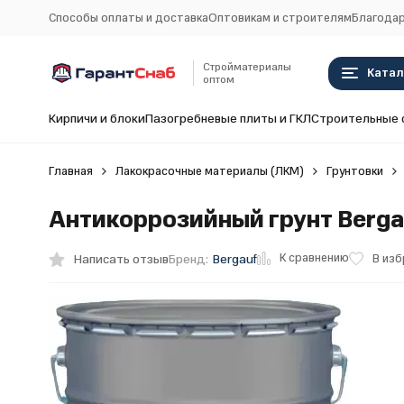
Способы оплаты и доставка
Оптовикам и строителям
Благодар
Стройматериалы
Катал
оптом
Кирпичи и блоки
Пазогребневые плиты и ГКЛ
Строительные 
Главная
Лакокрасочные материалы (ЛКМ)
Грунтовки
Антикоррозийный грунт Bergau
К сравнению
Написать отзыв
В из
Бренд:
Bergauf