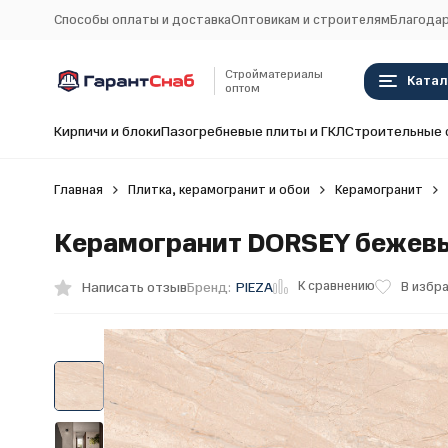
Способы оплаты и доставка
Оптовикам и строителям
Благодар
Стройматериалы
Катал
оптом
Кирпичи и блоки
Пазогребневые плиты и ГКЛ
Строительные 
Главная
Плитка, керамогранит и обои
Керамогранит
Керамогранит DORSEY бежевы
К сравнению
Написать отзыв
В избр
Бренд:
PIEZA