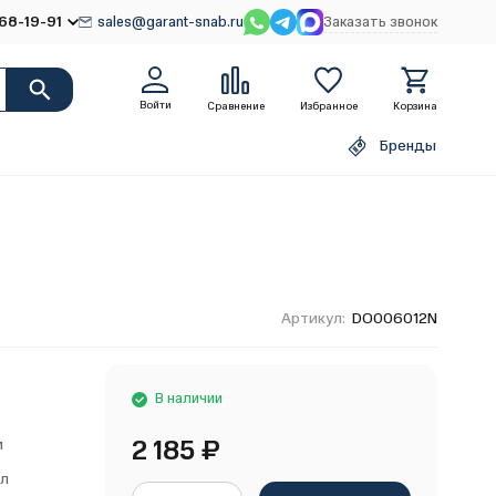
68-19-91
sales@garant-snab.ru
Заказать звонок
Войти
Сравнение
Избранное
Корзина
Бренды
Артикул:
DO006012N
В наличии
2 185
₽
м
ол