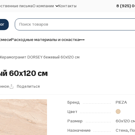
ственные письма
О компании
Контакты
8 (925) 0
ог
смеси
Расходные материалы и оснастка
Керамогранит DORSEY бежевый 60x120 см
й 60x120 см
анное
Поделиться
Бренд
PIEZA
Цвет
Размер
60х120 с
Назначение
Стена, П