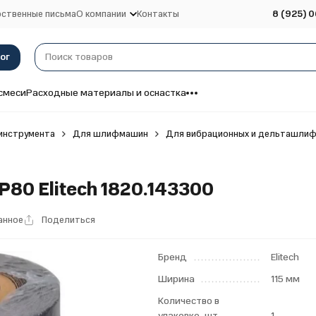
ственные письма
О компании
Контакты
8 (925) 0
ог
смеси
Расходные материалы и оснастка
инструмента
Для шлифмашин
Для вибрационных и дельташли
 P80 Elitech 1820.143300
анное
Поделиться
Бренд
Elitech
Ширина
115 мм
Количество в
упаковке, шт
1