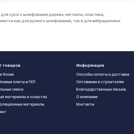
н для сухого шлифования дерева, металла, пластика,
яется как для ручного шлифования, так и для вибрационных
г товаров
Информация
и блоки
Способы оплаты и доставка
бневые плиты и ГКЛ
Оптовикам и строителям
льные смеси
Благодарственные письма
ые материалы и оснастка
О компании
оляционные материалы
Контакты
ент