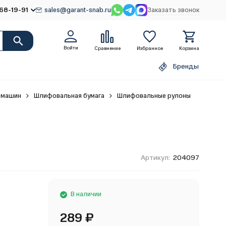
68-19-91
sales@garant-snab.ru
Заказать звонок
Войти
Сравнение
Избранное
Корзина
Бренды
фмашин
Шлифовальная бумага
Шлифовальные рулоны
Артикул:
204097
В наличии
289
₽