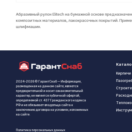
Абразивный рулон Elitech на бумажной основе предназначе
композитных материалов, лакокрасочных покрытий. Примен
шлифмашин.
Катало
Кирпичи 
Пазогре
2024-2026 © ГарантСнаб — Информация,
размещенная на данном сайте, является
Строите
предварительной и носит ознакомительный
Расходн
характер, не является публичной офертой,
определяемой ст. 437 Гражданского кодекса
Теплоиз
РФ и не обязывает владельца сайта к
заключению договора на условиях, изложенных
Инструм
на сайте.
Политика персональных данных