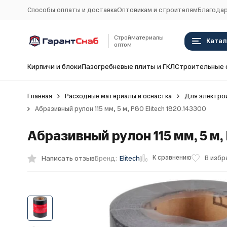
Способы оплаты и доставка
Оптовикам и строителям
Благодар
Стройматериалы
Катал
оптом
Кирпичи и блоки
Пазогребневые плиты и ГКЛ
Строительные 
Главная
Расходные материалы и оснастка
Для электро
Абразивный рулон 115 мм, 5 м, P80 Elitech 1820.143300
Абразивный рулон 115 мм, 5 м,
К сравнению
Написать отзыв
В избр
Бренд:
Elitech