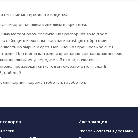
ительных материалов и изделий.
 с антикоррозионным цинковым покрытием.
нных материалов. Увеличенная распорная зона дает
ах. Специальные насечки, шипы и зубцы с обратной
чность на вырыв и срез. Повышенная прочность за счет
стержня. Плотное и надежное крепление теплоизоляционных
выполненный из углеродистой стали, позволяет
тановка производится методом сквозного монтажа. В
8 дюбелей.
телый кирпич, керамзитобетон, газобетон.
г товаров
Информация
и блоки
Способы оплаты и доставка