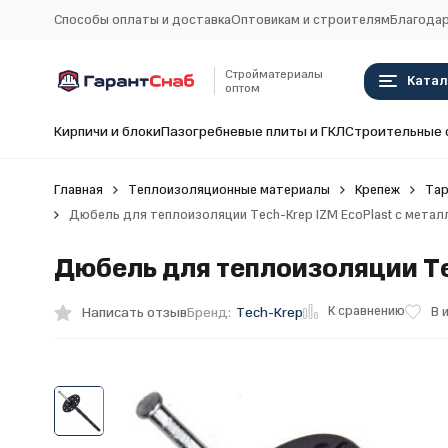
Способы оплаты и доставка
Оптовикам и строителям
Благодар
Стройматериалы
Катал
оптом
Кирпичи и блоки
Пазогребневые плиты и ГКЛ
Строительные 
Главная
Теплоизоляционные материалы
Крепеж
Тар
Дюбель для теплоизоляции Tech-Krep IZM EcoPlast с металл
Дюбель для теплоизоляции Tec
К сравнению
Написать отзыв
В 
Бренд:
Tech-Krep