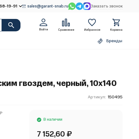
68-19-91
sales@garant-snab.ru
Заказать звонок
Войти
Сравнение
Избранное
Корзина
Бренды
ким гвоздем, черный, 10х140
Артикул:
150495
EP
В наличии
7 152,60
₽