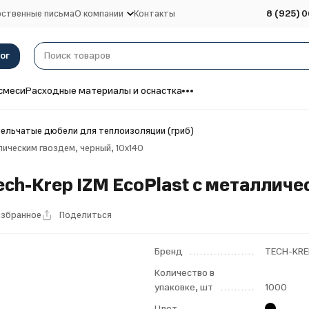
ственные письма
О компании
Контакты
8 (925) 0
ог
смеси
Расходные материалы и оснастка
ельчатые дюбели для теплоизоляции (гриб)
ическим гвоздем, черный, 10х140
h-Krep IZM EcoPlast с металличес
избранное
Поделиться
Бренд
TECH-KR
Количество в
упаковке, шт
1000
Цвет