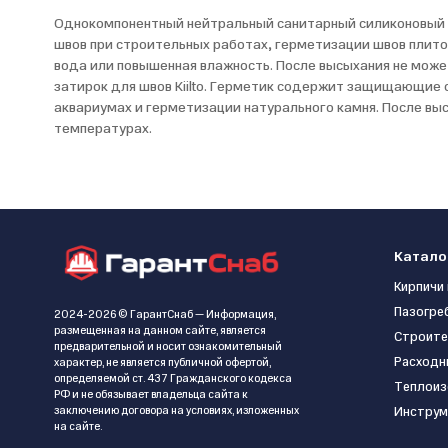
Однокомпонентный нейтральный санитарный силиконовый 
швов при строительных работах, герметизации швов плито
вода или повышенная влажность. После высыхания не може
затирок для швов Kiilto. Герметик содержит защищающие о
аквариумах и герметизации натурального камня. После вы
температурах.
Катало
Кирпичи 
Пазогре
2024-2026 © ГарантСнаб — Информация,
размещенная на данном сайте, является
Строите
предварительной и носит ознакомительный
Расходн
характер, не является публичной офертой,
определяемой ст. 437 Гражданского кодекса
Теплоиз
РФ и не обязывает владельца сайта к
заключению договора на условиях, изложенных
Инструм
на сайте.