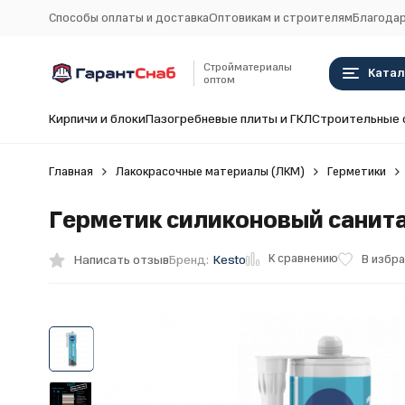
Способы оплаты и доставка
Оптовикам и строителям
Благодар
Стройматериалы
Катал
оптом
Кирпичи и блоки
Пазогребневые плиты и ГКЛ
Строительные 
Главная
Лакокрасочные материалы (ЛКМ)
Герметики
Герметик силиконовый санита
К сравнению
Написать отзыв
В избр
Бренд:
Kesto