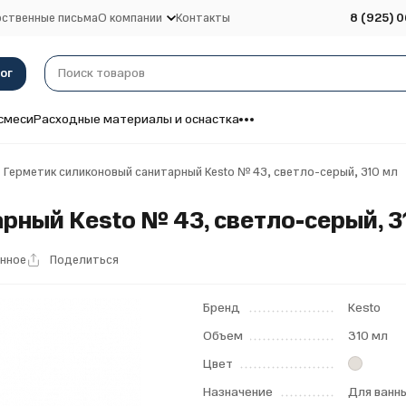
ственные письма
О компании
Контакты
8 (925) 0
ог
смеси
Расходные материалы и оснастка
Герметик силиконовый санитарный Kesto № 43, светло-серый, 310 мл
рный Kesto № 43, светло-серый, 3
анное
Поделиться
Бренд
Kesto
Объем
310 мл
Цвет
Назначение
Для ванн