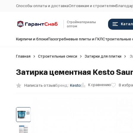
Способы оплаты и доставка
Оптовикам и строителям
Благодар
Стройматериалы
Катал
оптом
Кирпичи и блоки
Пазогребневые плиты и ГКЛ
Строительные 
Главная
Строительные смеси
Затирки для плитки
За
Затирка цементная Kesto Sauma
К сравнению
Написать отзыв
В избр
Бренд:
Kesto