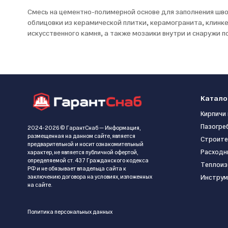
Смесь на цементно-полимерной основе для заполнения шво
облицовки из керамической плитки, керамогранита, клинк
искусственного камня, а также мозаики внутри и снаружи 
Катало
Кирпичи 
Пазогре
2024-2026 © ГарантСнаб — Информация,
размещенная на данном сайте, является
Строите
предварительной и носит ознакомительный
Расходн
характер, не является публичной офертой,
определяемой ст. 437 Гражданского кодекса
Теплоиз
РФ и не обязывает владельца сайта к
заключению договора на условиях, изложенных
Инструм
на сайте.
Политика персональных данных