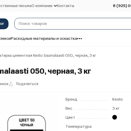
ственные письма
О компании
Контакты
8 (925) 0
ог
смеси
Расходные материалы и оснастка
тирка цементная Kesto Saumalaasti 050, черная, 3 кг
laasti 050, черная, 3 кг
анное
Поделиться
Бренд
Kesto
Вес
3 кг
Цвет
Температура