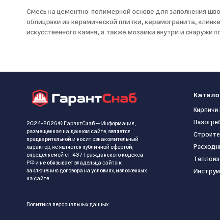
Смесь на цементно-полимерной основе для заполнения шво
облицовки из керамической плитки, керамогранита, клинк
искусственного камня, а также мозаики внутри и снаружи 
Катало
Кирпичи 
Пазогре
2024-2026 © ГарантСнаб — Информация,
размещенная на данном сайте, является
Строите
предварительной и носит ознакомительный
Расходн
характер, не является публичной офертой,
определяемой ст. 437 Гражданского кодекса
Теплоиз
РФ и не обязывает владельца сайта к
заключению договора на условиях, изложенных
Инструм
на сайте.
Политика персональных данных