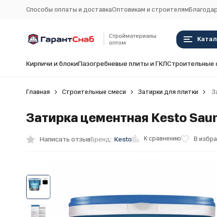
Способы оплаты и доставка
Оптовикам и строителям
Благодар
Стройматериалы
Катал
оптом
Кирпичи и блоки
Пазогребневые плиты и ГКЛ
Строительные 
Главная
Строительные смеси
Затирки для плитки
За
Затирка цементная Kesto Sauma
К сравнению
Написать отзыв
В избр
Бренд:
Kesto