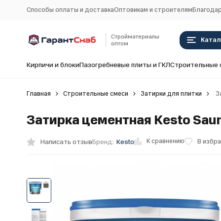
Способы оплаты и доставка
Оптовикам и строителям
Благодар
Стройматериалы
Катал
оптом
Кирпичи и блоки
Пазогребневые плиты и ГКЛ
Строительные 
Главная
Строительные смеси
Затирки для плитки
За
Затирка цементная Kesto Sauma
К сравнению
Написать отзыв
В избр
Бренд:
Kesto