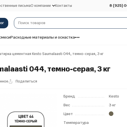
ственные письма
О компании
Контакты
8 (925) 0
ог
смеси
Расходные материалы и оснастка
тирка цементная Kesto Saumalaasti 044, темно-серая, 3 кг
laasti 044, темно-серая, 3 кг
анное
Поделиться
Бренд
Kesto
Вес
3 кг
Цвет
Температура