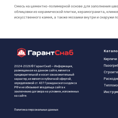
Смесь на цементно-полимерной основе для заполнения шво
облицовки из керамической плитки, керамогранита, клинк
искусственного камня, а также мозаики внутри и снаружи 
Катало
Кирпичи 
Пазогре
2024-2026 © ГарантСнаб — Информация,
размещенная на данном сайте, является
Строите
предварительной и носит ознакомительный
Расходн
характер, не является публичной офертой,
определяемой ст. 437 Гражданского кодекса
Теплоиз
РФ и не обязывает владельца сайта к
заключению договора на условиях, изложенных
Инструм
на сайте.
Политика персональных данных