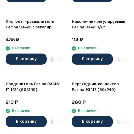
Пистолет-распылитель
Наконечник регулируемый
Farina 93422 c регулир.
Farina 93421 1/2"
струи и воды 1/2"
435
₽
114
₽
В наличии
В наличии
В корзину
В корзину
Соединитель Farina 93418
Переходник-коннектор
1"-1/2" (80/240)
Farina 93417 (80/240)
210
₽
280
₽
В наличии
В наличии
В корзину
В корзину