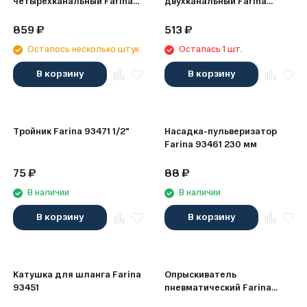
четырехканальный Farina
двухканальный Farina
93473 3/4"
93472 3/4"
859
₽
513
₽
Осталось несколько штук
Осталась 1 шт.
В корзину
В корзину
Тройник Farina 93471 1/2"
Насадка-пульверизатор
Farina 93461 230 мм
75
₽
88
₽
В наличии
В наличии
В корзину
В корзину
Катушка для шланга Farina
Опрыскиватель
93451
пневматический Farina
93446, 10 л