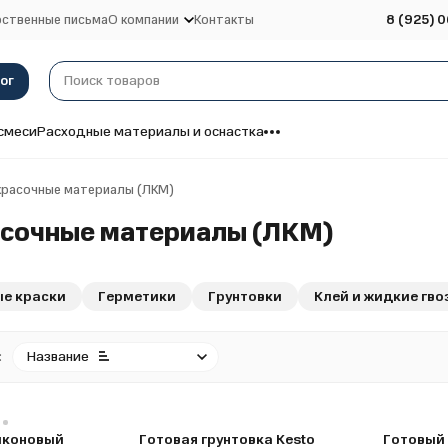
ственные письма
О компании
Контакты
8 (925) 0
ог
смеси
Расходные материалы и оснастка
красочные материалы (ЛКМ)
сочные материалы (ЛКМ)
е краски
Герметики
Грунтовки
Клей и жидкие гво
:
Название
иконовый
Готовая грунтовка Kesto
Готовый 