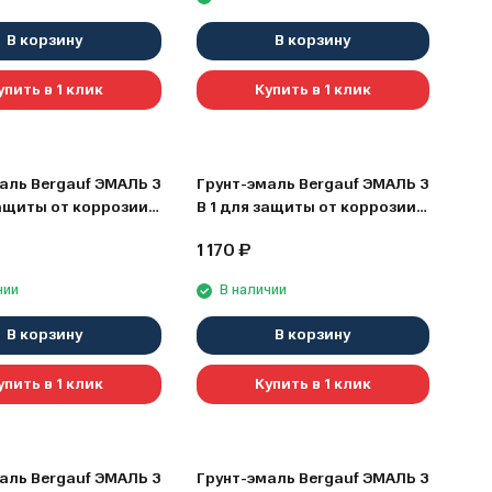
В корзину
В корзину
упить в 1 клик
Купить в 1 клик
аль Bergauf ЭМАЛЬ 3
Грунт-эмаль Bergauf ЭМАЛЬ 3
защиты от коррозии,
В 1 для защиты от коррозии,
ивной покраски
декоративной покраски
1 170
₽
еских и бетонных
металлических и бетонных
стей, коричневый,
поверхностей, коричневый,
чии
В наличии
1.8 кг
В корзину
В корзину
упить в 1 клик
Купить в 1 клик
аль Bergauf ЭМАЛЬ 3
Грунт-эмаль Bergauf ЭМАЛЬ 3