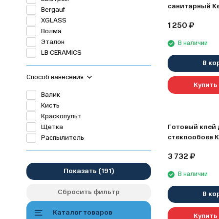
санитарный Ke
Bergauf
черный, 310 м
XGLASS
1 250
₽
Волма
Эталон
В наличии
LB CERAMICS
В ко
Способ нанесения
Купить 
Валик
Кисть
Краскопульт
Щетка
Готовый клей 
стеклообоев K
Распылитель
Pro, 10 кг
3 732
₽
Показать
В наличии
Сбросить фильтр
В ко
Каталог товаров
Купить 