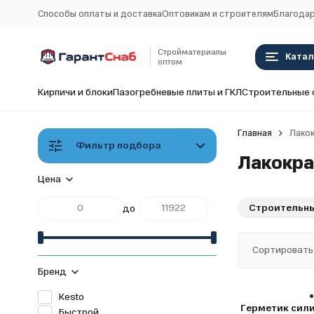
Способы оплаты и доставка
Оптовикам и строителям
Благодар
Стройматериалы
Катал
оптом
Кирпичи и блоки
Пазогребневые плиты и ГКЛ
Строительные 
Главная
Лако
Фильтр подбора
Лакокра
Цена
Строительны
до
Сортировать
Бренд
Kesto
Герметик сил
Быстрой