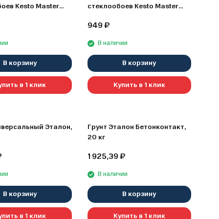
оев Kesto Master
стеклообоев Kesto Master
кг
Deco, 3 кг
949
₽
чии
В наличии
В корзину
В корзину
упить в 1 клик
Купить в 1 клик
иверсальный Эталон,
Грунт Эталон Бетонконтакт,
20 кг
₽
1 925,39
₽
чии
В наличии
В корзину
В корзину
упить в 1 клик
Купить в 1 клик