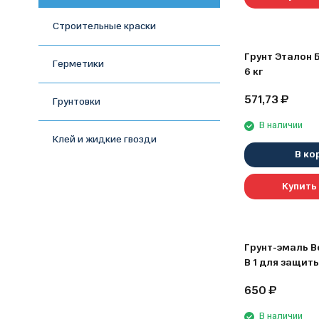
Строительные краски
Грунт Эталон 
Герметики
6 кг
571,73
₽
Грунтовки
В наличии
Клей и жидкие гвозди
В ко
Купить 
Грунт-эмаль B
В 1 для защиты
декоративной
650
₽
металлических
поверхностей, 
В наличии