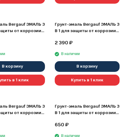
аль Bergauf ЭМАЛЬ 3
Грунт-эмаль Bergauf ЭМАЛЬ 3
защиты от коррозии,
В 1 для защиты от коррозии,
ивной покраски
декоративной покраски
2 390
₽
еских и бетонных
металлических и бетонных
тей, бежевый, 1.8 кг
поверхностей, бежевый, 5 кг
чии
В наличии
В корзину
В корзину
упить в 1 клик
Купить в 1 клик
аль Bergauf ЭМАЛЬ 3
Грунт-эмаль Bergauf ЭМАЛЬ 3
защиты от коррозии,
В 1 для защиты от коррозии,
ивной покраски
декоративной покраски
650
₽
еских и бетонных
металлических и бетонных
стей, белый, 5 кг
поверхностей, зеленый, 0.8 кг
чии
В наличии