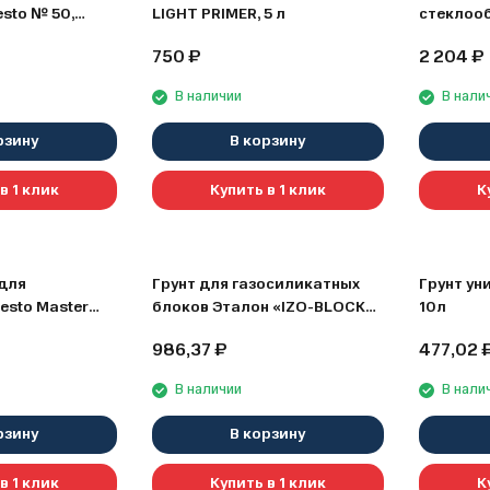
sto № 50,
LIGHT PRIMER, 5 л
стеклооб
л
Deco, 10 
750
₽
2 204
₽
В наличии
В нали
рзину
В корзину
в 1 клик
Купить в 1 клик
К
для
Грунт для газосиликатных
Грунт ун
esto Master
блоков Эталон «IZO-BLOCK»,
10л
10 л
986,37
₽
477,02
В наличии
В нали
рзину
В корзину
в 1 клик
Купить в 1 клик
К