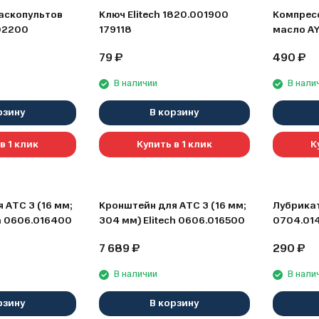
аскопультов
Ключ Elitech 1820.001900
Компрес
002200
179118
масло AY
79
₽
490
₽
В наличии
В нали
рзину
В корзину
в 1 клик
Купить в 1 клик
К
 АТС 3 (16 мм;
Кронштейн для АТС 3 (16 мм;
Лубрикат
ch 0606.016400
304 мм) Elitech 0606.016500
0704.01
7 689
₽
290
₽
В наличии
В нали
рзину
В корзину