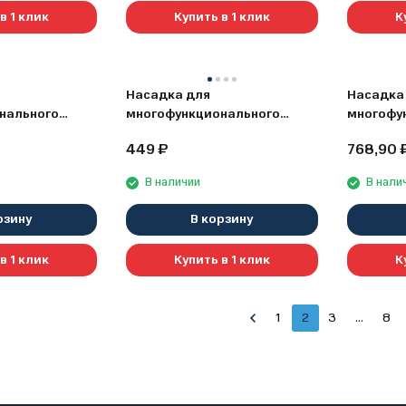
в 1 клик
Купить в 1 клик
К
Насадка для
Насадка
нального
многофункционального
многофу
3 мм) Elitech
инструмента (80 мм) Elitech
инструме
449
₽
768,90
1820.004300
1820.00
В наличии
В нали
рзину
В корзину
в 1 клик
Купить в 1 клик
К
1
2
3
...
8