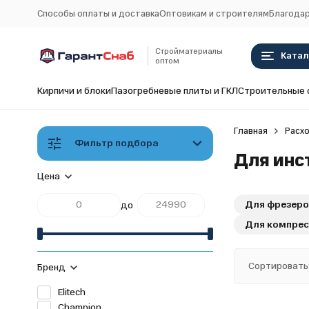
Способы оплаты и доставка
Оптовикам и строителям
Благодар
Стройматериалы
Катал
оптом
Кирпичи и блоки
Пазогребневые плиты и ГКЛ
Строительные 
Главная
Расхо
Фильтр подбора
Для инс
Цена
Для фрезеро
до
Для компрес
Сортировать
Бренд
Elitech
Champion