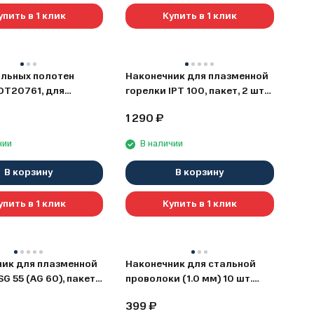
упить в 1 клик
Купить в 1 клик
льных полотен
Наконечник для плазменной
DT20761, для
горелки IPT 100, пакет, 2 шт
а, 5 шт., в кейсе
Elitech 0606.021000
1 290
₽
1-QZ)
чии
В наличии
В корзину
В корзину
упить в 1 клик
Купить в 1 клик
ик для плазменной
Наконечник для стальной
G 55 (AG 60), пакет,
проволоки (1.0 мм) 10 шт.
tech 0606.021200
Elitech 0606.005200
399
₽