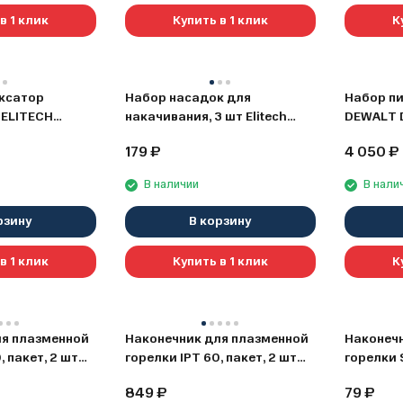
в 1 клик
Купить в 1 клик
К
ксатор
Набор насадок для
Набор пи
 ELITECH
накачивания, 3 шт Elitech
DEWALT 
0704.014700
реноватор
179
₽
4 050
₽
(DT2076
В наличии
В нали
рзину
В корзину
в 1 клик
Купить в 1 клик
К
ля плазменной
Наконечник для плазменной
Наконечн
, пакет, 2 шт
горелки IPT 60, пакет, 2 шт
горелки S
02000
Elitech 0606.020500
2 шт Eli
849
₽
79
₽