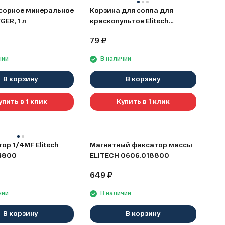
сорное минеральное
Корзина для сопла для
GER, 1 л
краскопультов Elitech
1820.002300
79
₽
чии
В наличии
В корзину
В корзину
упить в 1 клик
Купить в 1 клик
ор 1/4MF Elitech
Магнитный фиксатор массы
4800
ELITECH 0606.018800
649
₽
чии
В наличии
В корзину
В корзину