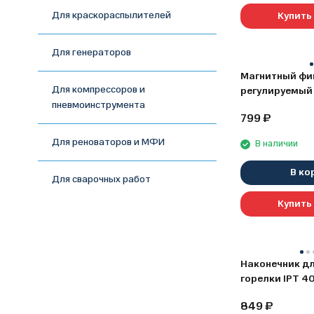
Для краскораспылителей
Купить 
Для генераторов
Магнитный фи
Для компрессоров и
регулируемый
пневмоинструмента
0606.018700
799
₽
Для реноваторов и МФИ
В наличии
В ко
Для сварочных работ
Купить 
Наконечник д
горелки IPT 40
Elitech 0606.
849
₽