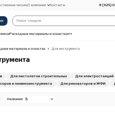
ственные письма
О компании
Контакты
8 (925) 0
ог
смеси
Расходные материалы и оснастка
дные материалы и оснастка
Для инструмента
трумента
в
Для пистолетов строительных
Для электростанций
соров и пневмоинструмента
Для реноваторов и МФИ
:
Название