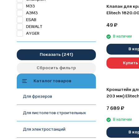
МЭЗ
Клапан для кр
АЭМЗ
Elitech 1820.
ESAB
49
₽
DEWALT
AYGER
В наличии
В ко
Показать
Купить 
Сбросить фильтр
Каталог товаров
Кронштейн для
203 мм) Elite
Для фрезеров
7 689
₽
Для пистолетов строительных
В наличии
Для электростанций
В ко