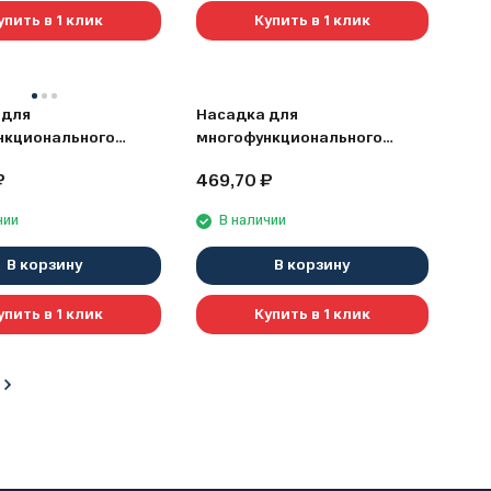
упить в 1 клик
Купить в 1 клик
 для
Насадка для
нкционального
многофункционального
нта (80 мм) Elitech
инструмента (80 мм) Elitech
₽
469,70
₽
5800
1820.007800
чии
В наличии
В корзину
В корзину
упить в 1 клик
Купить в 1 клик